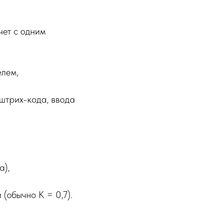
чет с одним
елем,
штрих-кода, ввода
а),
(обычно К = 0,7).