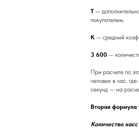
T
— дополнительно
покупателем,
К
— средний коэфф
3 600
— количеств
При расчете по эт
человек в час, гд
секунд — на расче
Вторая формула
Количество касс 