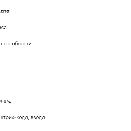
мата
сс.
 способности
елем,
штрих-кода, ввода