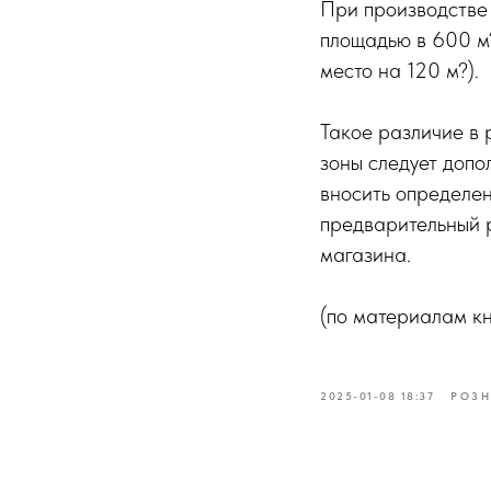
При производстве 
площадью в 600 м?
место на 120 м?).
Такое различие в 
зоны следует допо
вносить определен
предварительный р
магазина.
(по материалам кн
2025-01-08 18:37
РОЗН