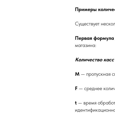
Примеры количес
Существует нескол
Первая формула
магазина:
Количество касс
М
— пропускная сп
F
— среднее колич
t
— время обработк
идентификационно