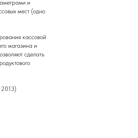
раметрами и
ссовых мест (одно
ирования кассовой
его магазина и
озволяют сделать
родуктового
 2013)