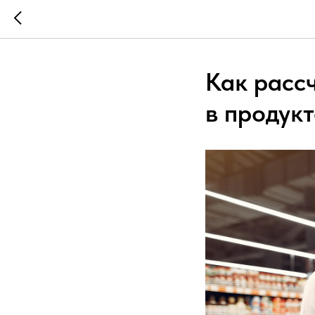
Как расс
в продук