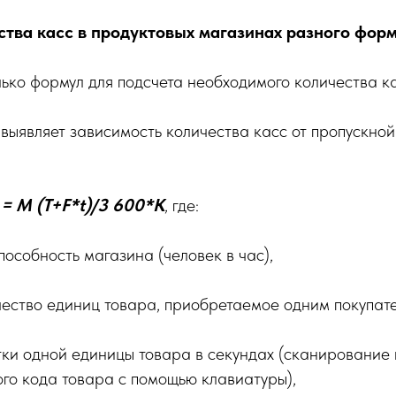
тва касс в продуктовых магазинах разного фор
ько формул для подсчета необходимого количества ка
выявляет зависимость количества касс от пропускной
 = M (T+F*t)/3 600*K
, где:
особность магазина (человек в час),
ество единиц товара, приобретаемое одним покупат
и одной единицы товара в секундах (сканирование 
го кода товара с помощью клавиатуры),