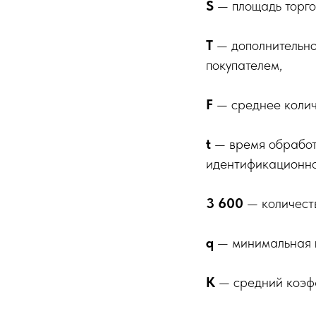
S
— площадь торго
T
— дополнительно
покупателем,
F
— среднее колич
t
— время обработк
идентификационно
3 600
— количеств
q
— минимальная п
К
— средний коэфф